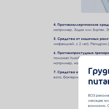
4. Противоаллергические сред
например, Зодак или Зиртек. Э
5. Средства от кишечных расс
инфекцией, с 2 лет), Регидрон 
6. Противопростудные препар
поможет Лизобакт или Стрепси
например, на ночь - Назол ил
Груд
7. Средства от травм и ушибов
пита
вата, бактерицидный пластырь
ВОЗ рекоме
месяцев жиз
возможно. 