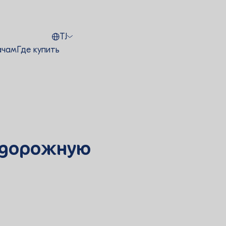
TJ
ачам
Где купить
м дорожную