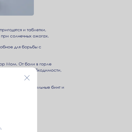
ригодятся и таблетки,
 при солнечных ожогах.
обное для борьбы с
ор Мом. От боли в горле
ой воды, при необходимости,
ь водорода, стерильные бинт и
 Спасатель.
.