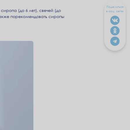
Поделиться
ропа (до 6 лет), свечей (до
в соц. сетях
также порекомендовать сиропы