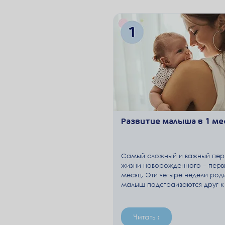
Развитие малыша в 1 ме
Самый сложный и важный пер
жизни новорожденного – перв
месяц. Эти четыре недели род
малыш подстраиваются друг к 
Новорожденный учится жить в 
для него условиях, а родители 
о нем заботиться.
Читать ›