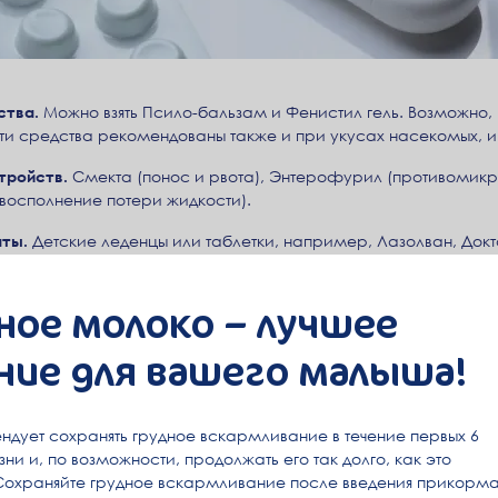
ства.
Можно взять Псило-бальзам и Фенистил гель. Возможно, п
ти средства рекомендованы также и при укусах насекомых, и
тройств.
Смекта (понос и рвота), Энтерофурил (противомикр
(восполнение потери жидкости).
аты.
Детские леденцы или таблетки, например, Лазолван, Докт
лс, аэрозоль Ингалипт. При насморке помогут спреи с морск
и Фармазолин.
ное молоко – лучшее
.
В аптечке обязательно должны быть йод или зеленка, перекис
ние для вашего малыша!
, кровоостанавливающие салфетки. Можно взять с собой мазь
ндует сохранять грудное вскармливание в течение первых 6
ни и, по возможности, продолжать его так долго, как это
Сохраняйте грудное вскармливание после введения прикорма