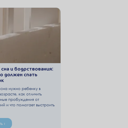
сна и бодрствования:
о должен спать
ок
 сна нужно ребенку в
озрасте, как отличить
ные пробуждения от
й и что помогает выстроить
й режим сна — объясняет
иатр.
ь ›