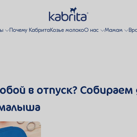
ты
Почему Кабрита
Козье молоко
О нас
Мамам
Вр
 собой в отпуск? Собирае
 малыша