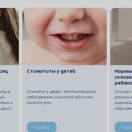
сяц
Стоматиты у детей
Нормы 
скольк
ребен
иод в
Стоматит у детей - воспалительное
Сколько
ый
заболевание слизистой оболочки
разном в
ители и
полости рта.
нормаль
другу.
нарушени
новых
здоровы
учатся
врач-пед
Читать ›
Читат