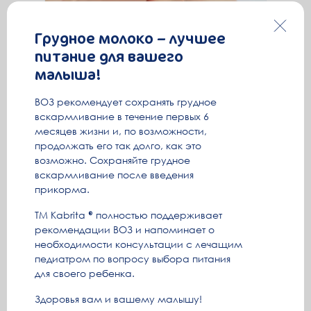
Грудное молоко – лучшее
питание для вашего
Как лечить насморк у грудничка
малыша!
ВОЗ рекомендует сохранять грудное
Часто поводом серьезного беспокойства
вскармливание в течение первых 6
молодых родителей становится насморк у
месяцев жизни и, по возможности,
новорожденного. Причин появления
продолжать его так долго, как это
младенческого ринита множество. В
Читать ›
возможно. Сохраняйте грудное
любом случае это состояние доставляет
ребенку крайний дискомфорт
вскармливание после введения
прикорма.
ТМ Kabrita
полностью поддерживает
рекомендации ВОЗ и напоминает о
необходимости консультации с лечащим
педиатром по вопросу выбора питания
для своего ребенка.
Здоровья вам и вашему малышу!