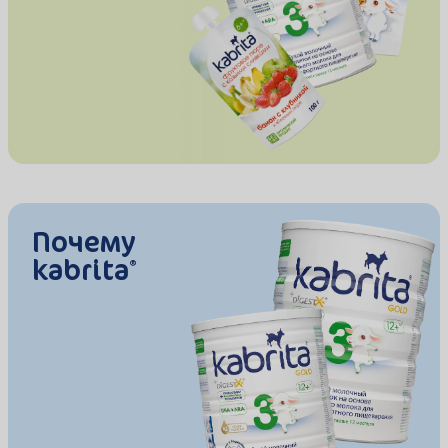
Почему
kabrita
®