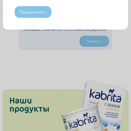
Когда малыш научится держать
головку?
Продолжить ›
Одной из первых побед новорожденного
малыша становится способность держать
свою голову. Чем старше становится
ребенок, тем крепче его шейные мышцы и
Читать ›
тогда, он начинает свои первые шаги к
освоению навыка «держать голову».
Наши
продукты