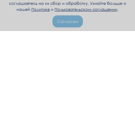
соглашаетесь на их сбор и обработку. Узнайте больше о
нашей
Политике
и
Пользовательском соглашении
.
Согласен
+992 92 008 4006
пн-пт, 10:00–17:00