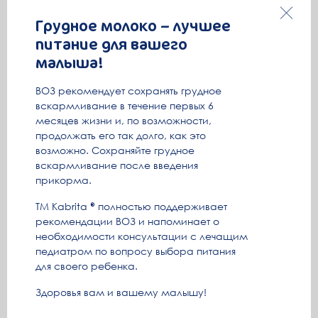
нравится работать, найдите возможность совмещать
материнство и работу. Это поможет вам не
Грудное молоко – лучшее
превратиться в «клушу» и остаться интересной для
питание для вашего
мужа, своих друзей и семьи, а, главное, для своего
малыша!
ребенка.
ВОЗ рекомендует сохранять грудное
вскармливание в течение первых 6
месяцев жизни и, по возможности,
продолжать его так долго, как это
возможно. Сохраняйте грудное
вскармливание после введения
прикорма.
ТМ Kabrita
полностью поддерживает
рекомендации ВОЗ и напоминает о
необходимости консультации с лечащим
15. Ограничьте общение с людьми, которые вас
педиатром по вопросу выбора питания
раздражают, даже если это близкие родственники.
для своего ребенка.
Почаще общайтесь с друзьями, с позитивными людьми,
Здоровья вам и вашему малышу!
приглашайте их в гости.