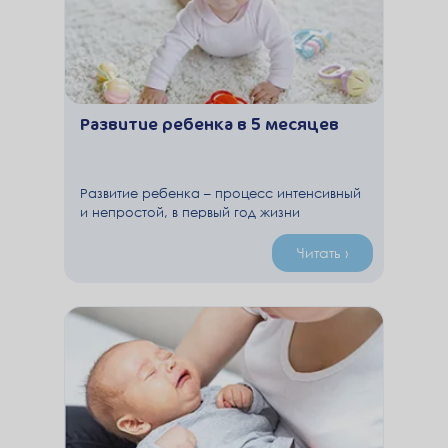
Развитие ребенка в 5 месяцев
Развитие ребенка – процесс интенсивный
и непростой, в первый год жизни
родителям необходимо с особой
внимательностью следить за тем, как
Читать ›
развивается их малыш. Навыки, которых
еще вчера не было у вашего ребенка,
будут обновляться день за днем, и тут
важно понимать – где норма, а где
отклонение.