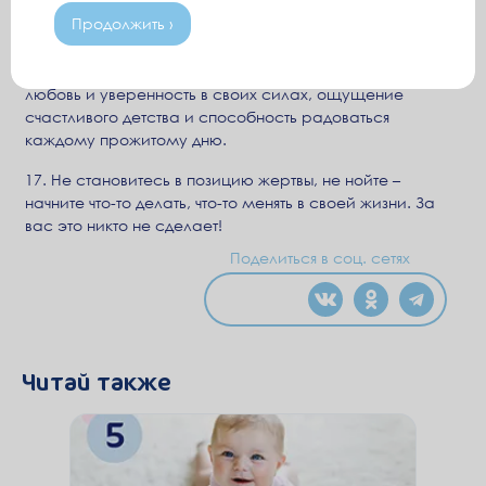
16. Помните, что дать ребенку все самое лучшее
Продолжить ›
невозможно, кто-то будет все равно лучше. А вот дать
все, что в ваших силах вы сможете и дадите. В первую
очередь, вы дадите своему малышу самое ценное –
любовь и уверенность в своих силах, ощущение
счастливого детства и способность радоваться
каждому прожитому дню.
17. Не становитесь в позицию жертвы, не нойте –
начните что-то делать, что-то менять в своей жизни. За
вас это никто не сделает!
Поделиться в соц. сетях
Читай также