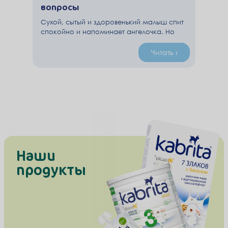
вопросы
Сухой, сытый и здоровенький малыш спит
спокойно и напоминает ангелочка. Но
кроха по ночам может часто
просыпаться, капризничать. Одна из
Читать ›
причин ночных пробуждений — он
голоден. В этой статье ответим на
основные вопросы мам о кормлении
новорожденного ночью: стоит ли кормить,
что давать малышу, как отучить ребенка от
ночных кормлений?
Наши
продукты