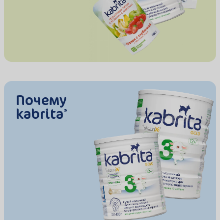
Почему
kabrita
®