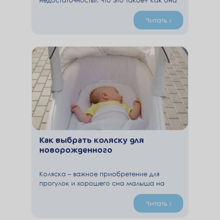
проявляется? Как ее диагностируют? Что с
ней делать? Как быть с грудным
Читать ›
вскармливанием? Что такое безлактозные
смеси и когда они нужны?
Как выбрать коляску для
новорожденного
Коляска – важное приобретение для
прогулок и хорошего сна малыша на
свежем воздухе. В этой статье мы
расскажем об их основных типах и
Читать ›
подскажем, какую коляску выбрать для