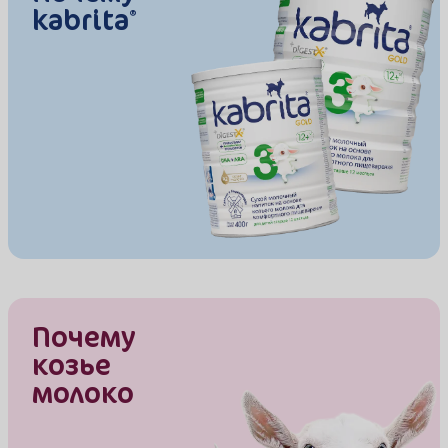
kabrita
®
Почему
козье
молоко