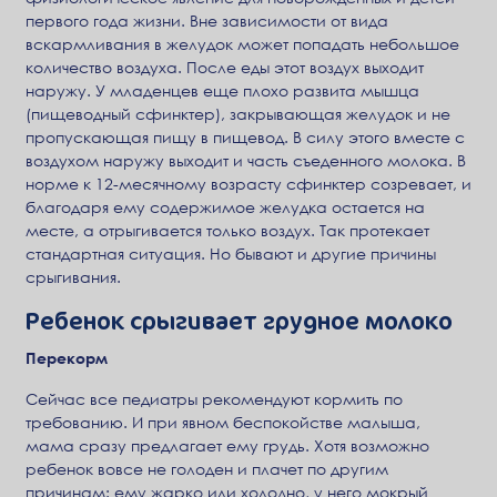
первого года жизни. Вне зависимости от вида
вскармливания в желудок может попадать небольшое
количество воздуха. После еды этот воздух выходит
наружу. У младенцев еще плохо развита мышца
(пищеводный сфинктер), закрывающая желудок и не
пропускающая пищу в пищевод. В силу этого вместе с
воздухом наружу выходит и часть съеденного молока. В
норме к 12-месячному возрасту сфинктер созревает, и
благодаря ему содержимое желудка остается на
месте, а отрыгивается только воздух. Так протекает
стандартная ситуация. Но бывают и другие причины
срыгивания.
Ребенок срыгивает грудное молоко
Перекорм
Сейчас все педиатры рекомендуют кормить по
требованию. И при явном беспокойстве малыша,
мама сразу предлагает ему грудь. Хотя возможно
ребенок вовсе не голоден и плачет по другим
причинам: ему жарко или холодно, у него мокрый