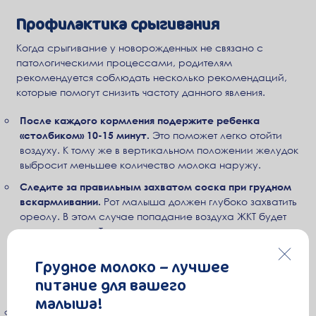
Профилактика срыгивания
Когда срыгивание у новорожденных не связано с
патологическими процессами, родителям
рекомендуется соблюдать несколько рекомендаций,
которые помогут снизить частоту данного явления.
После каждого кормления подержите ребенка
«столбиком» 10-15 минут.
Это поможет легко отойти
воздуху. К тому же в вертикальном положении желудок
выбросит меньшее количество молока наружу.
Следите за правильным захватом соска при грудном
вскармливании.
Рот малыша должен глубоко захватить
ореолу. В этом случае попадание воздуха ЖКТ будет
минимальным. Также важна поза при кормлении.
Ребенок должен находиться на руках, его животик
прижат к телу мамы. Тело малыша расположено под
Грудное молоко – лучшее
углом примерно в 45°. Такая поза существенно
питание для вашего
сокращает заглатывание воздуха при кормлении.
малыша!
Не усердствуйте с кормлением по требованию.