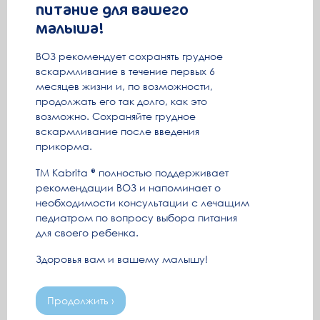
питание для вашего
Как промывать нос грудничку
малыша!
ВОЗ рекомендует сохранять грудное
Промыть нос малышу – «задача со
вскармливание в течение первых 6
звездочкой» для молодых родителей. Из
месяцев жизни и, по возможности,
различных источников можно узнать о
продолжать его так долго, как это
способах и средствах для промывания
Читать ›
возможно. Сохраняйте грудное
носа грудничку. Но доверять можно не
вскармливание после введения
всем. Давайте разберёмся, как провести
прикорма.
эту процедуру безопасно.
ТМ Kabrita
полностью поддерживает
рекомендации ВОЗ и напоминает о
необходимости консультации с лечащим
педиатром по вопросу выбора питания
для своего ребенка.
Здоровья вам и вашему малышу!
Понос у младенца
Продолжить ›