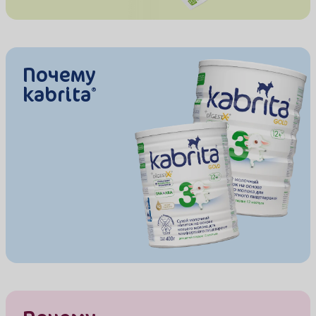
Почему
kabrita
®