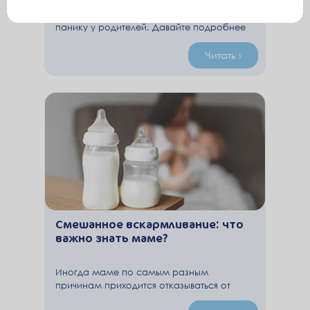
Понос (диарея) у ребенка часто вызывает
панику у родителей. Давайте подробнее
разберемся в том, что может стать
причиной диареи и что мама может
Читать ›
сделать, чтобы помочь малышу.
Смешанное вскармливание: что
важно знать маме?
Иногда маме по самым разным
причинам приходится отказываться от
грудного вскармливания. Не