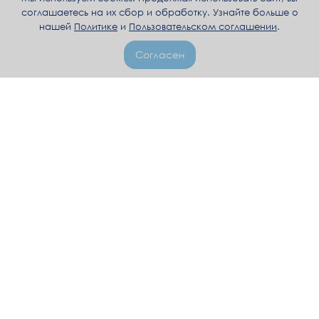
соглашаетесь на их сбор и обработку. Узнайте больше о
нашей
Политике
и
Пользовательском соглашении
.
Согласен
+992 92 008 4006
пн-пт, 10:00–17:00