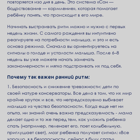
повторяется изо дня в день. Это система «Сон —
бодрствование — кормление», которая помогает
ребёнку понять, что происходит в его мире.
Начинать выстраивать ритм можно и нужно с первых
недель жизни. С самого рождения вы интуитивно
реагируете на потребности малыша, и это и есть
основа режима. Сначала вы ориентируетесь на
сигналы о голоде и усталости малыша. После 6–8
недель вы уже можете начать замечать
закономерности и мягко подстраивать их под себя.
Почему так важен ранний ритм:
1. Безопасность и снижение тревожности: дети по
своей натуре консерваторы. Все дело в том, что их мир
крайне хрупок и все, что непредсказуемо выбивает
малыша из чувства безопасности. Когда еще нет ни
опыта, ни знаний очень важна предсказуемость - мама
делает одно и то же перед тем, как уложить ребенка
спать (например, пеленает его, поет колыбельную,
приглушает свет), мозг ребенка получает сигнал: «Все
хорошо, я в безопасности, сейчас я буду спать».