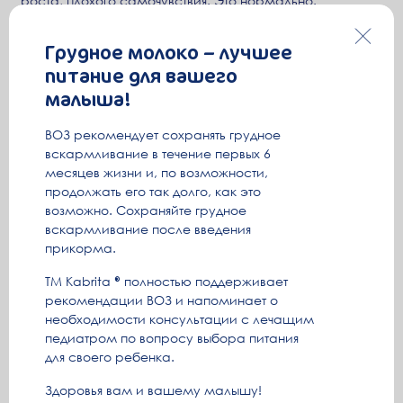
роста, плохого самочувствия. Это нормально.
В эти месяцы ваша цель — не идеальный график, а
Грудное молоко – лучшее
гармоничное удовлетворение потребностей малыша в
питание для вашего
сне, еде, общении, и постепенное, бережное введение
предсказуемости. Наблюдайте за своим ребёнком,
малыша!
доверяйте своей интуиции и помните, что этот хаотичный
период не вечен. Вы закладываете фундамент
ВОЗ рекомендует сохранять грудное
здорового сна, который окупится после 4 месяцев
вскармливание в течение первых 6
более спокойными ночами и стабильным днём.
месяцев жизни и, по возможности,
продолжать его так долго, как это
* Van Lee, L., et al. Sleep duration in infants fed goat milk-based infant
возможно. Сохраняйте грудное
formula: Secondary outcomes of a double-blind randomized controlled
вскармливание после введения
trial.
прикорма.
Поделиться в соц. сетях
ТМ Kabrita
полностью поддерживает
рекомендации ВОЗ и напоминает о
необходимости консультации с лечащим
педиатром по вопросу выбора питания
Читай также
для своего ребенка.
Здоровья вам и вашему малышу!