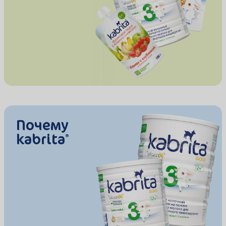
Почему
kabrita
®