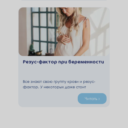
трепетом и вниманием относиться к
своему здоровью. В этот период все силы
женского организма брошены на
вынашивание ребенка, поэтому
иммунитет немного ослабевает и,
соответственно, возрастает риск
подхватить инфекцию.
Резус-фактор при беременности
Все знают свою группу крови и резус-
фактор. У некоторых даже стоит
соответствующий штамп в паспорте! И
наверняка все слышали про резус
Читать ›
конфликт. Давайте разберёмся, что это
такое и какие механизмы скрываются за
этими понятиями.