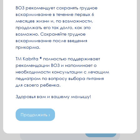
стаж, пособия и возможность
ВОЗ рекомендует сохранять грудное
официально работать.
вскармливание в течение первых 6
Читать ›
месяцев жизни и, по возможности,
продолжать его так долго, как это
возможно. Сохраняйте грудное
вскармливание после введения
прикорма.
ТМ Kabrita
полностью поддерживает
рекомендации ВОЗ и напоминает о
необходимости консультации с лечащим
педиатром по вопросу выбора питания
для своего ребенка.
ОРВИ при беременности
Здоровья вам и вашему малышу!
Беременность – это особое и
Продолжить ›
удивительное состояние женщины, в
котором она как сильна, так и уязвима.
Поэтому женщинам, ожидающим
Читать ›
рождения ребенка, нужно с особым