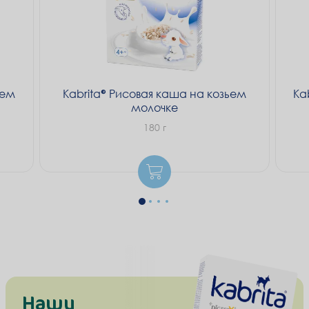
Пребиотики
способствуют улучшению пищеварения и
укреплению иммунитета.
ьем
Kabrita
Рисовая каша на козьем
Ka
молочке
180 г
Наши