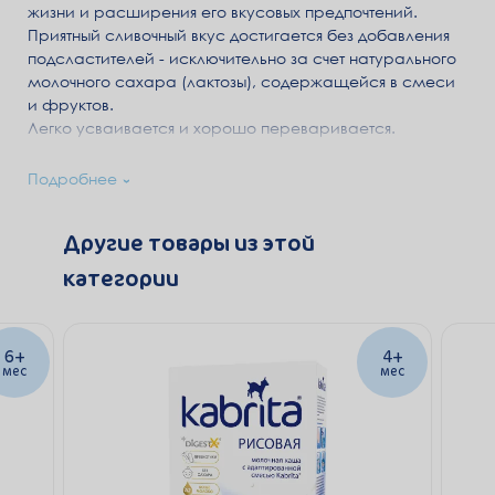
жизни и расширения его вкусовых предпочтений.
Приятный сливочный вкус достигается без добавления
подсластителей - исключительно за счет натурального
молочного сахара (лактозы), содержащейся в смеси
и фруктов.
Легко усваивается и хорошо переваривается.
Адаптированная молочная смесь Kabrita® на
Подробнее
натуральном козьем молоке
для комфортного
пищеварения.
Другие товары из этой
Технология «бережного расщепления зерна»
облегчает
категории
пищеварение, позволяет сохранить естественную
сладость злаков. Благодаря этой технологии каши
Kabrita® имеют воздушную, нежную структуру и
идеально разводятся в воде.
6+
4+
мес
мес
DigestX®
–
комплекс жиров с бета-пальмитатом,
подобный жировому профилю грудного молока,
способствует снижению вероятности запоров,
лучшему энергообмену и усвоению кальция.