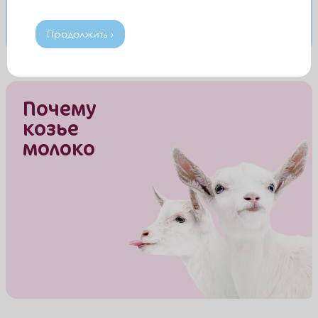
Продолжить ›
Почему
козье
молоко