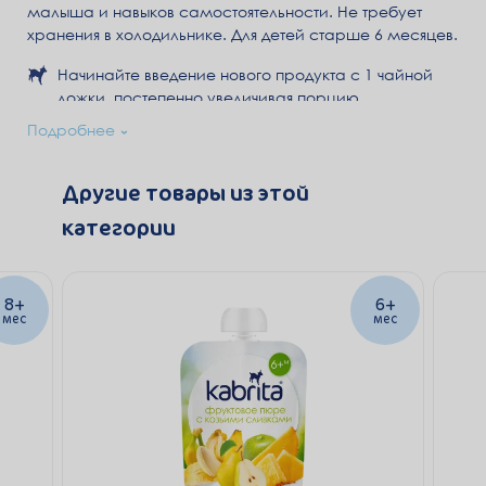
малыша и навыков самостоятельности. Не требует
хранения в холодильнике. Для детей старше 6 месяцев.
Начинайте введение нового продукта с 1 чайной
ложки, постепенно увеличивая порцию.
Не оставляйте детей без присмотра во время
Подробнее
кормления.
Не подогревать в микроволновой печи, не
Другие товары из этой
замораживать.
категории
Перед употреблением рекомендуется помять
упаковку.
8+
6+
мес
мес