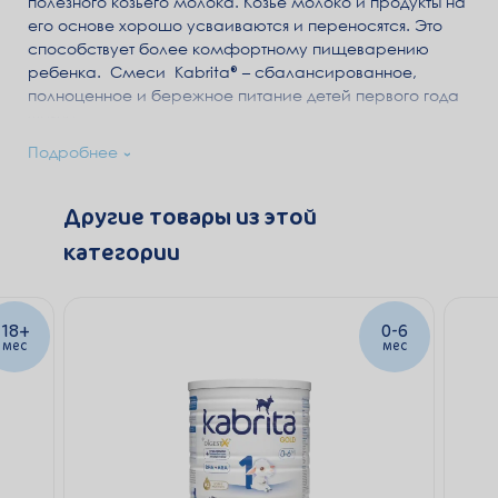
полезного козьего молока. Козье молоко и продукты на
его основе хорошо усваиваются и переносятся. Это
способствует более комфортному пищеварению
ребенка. Смеси Kabrita® – сбалансированное,
полноценное и бережное питание детей первого года
жизни.
Подробнее
DigestX®
–
комплекс жиров с бета-пальмитатом,
подобный жировому профилю грудного молока,
способствует снижению вероятности запоров,
Другие товары из этой
лучшему энергообмену и усвоению кальция.
категории
Пребиотики и Пробиотики
способствуют улучшению
пищеварения и укреплению иммунитета.
18+
0-6
DHA (ω-3) и ARA (ω-6)
– для правильного развития мозга
мес
мес
и зрения.
Нуклеотиды
– для укрепления иммунитета.