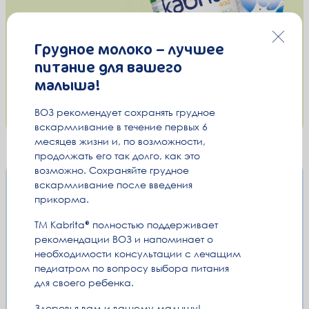
Грудное молоко – лучшее
питание для вашего
малыша!
ВОЗ рекомендует сохранять грудное
вскармливание в течение первых 6
месяцев жизни и, по возможности,
продолжать его так долго, как это
возможно. Сохраняйте грудное
Почему
вскармливание после введения
прикорма.
kabrita
®
ТМ Kabrita
полностью поддерживает
рекомендации ВОЗ и напоминает о
необходимости консультации с лечащим
педиатром по вопросу выбора питания
для своего ребенка.
Здоровья вам и вашему малышу!