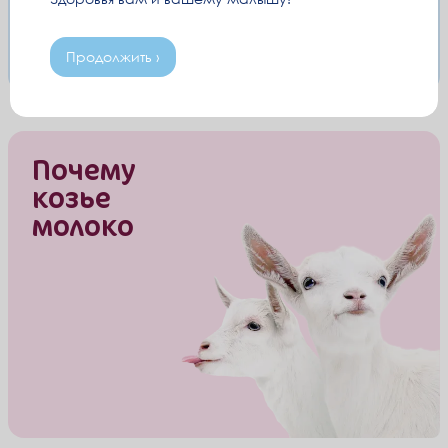
Продолжить ›
Почему
козье
молоко