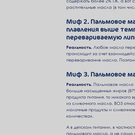
содержать более 2% ТЖ, а вот с
растительные масла (в том числ
Миф 2. Пальмовое ма
плавления выше темп
перевариваемую лип
Реальность.
Любое масло перев
происходит за счет взаимодейс
переваривание масла. Поэтому
Миф 3. Пальмовое ма
Реальность.
Пальмовое масло Н
больше насыщенных жиров (87%)
продукта питания, то никакого
из сливочного масла. ВОЗ отно
молочные продукты и сливочное
количествах.
А в детском питании, в частно
пальмового масла, а не само