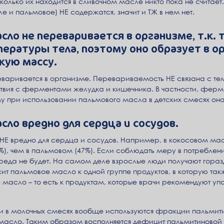
колько их находится в сливочном масле никто пока не считает
е и пальмовое) НЕ содержатся, значит и ТЖ в нем нет.
сло не переваривается в организме, т.к.
ературы тела, поэтому оно образует в о
кую массу.
аривается в организме. Перевариваемость НЕ связана с те
твия с ферментами желудка и кишечника. В частности, ферме
 при использовании пальмового масла в детских смесях он
сло вредно для сердца и сосудов.
Е вредно для сердца и сосудов. Например, в кокосовом ма
, чем в пальмовом (47%). Если соблюдать меру в потреблени
 вреда не будет. На самом деле взрослые люди получают гор
сит пальмовое масло к одной группе продуктов, в которую та
 масло – то есть к продуктам, которые врачи рекомендуют уп
сти в молочных смесях вообще используются фракции пальмит
 масло. Таким образом восполняется дефицит пальмитиново