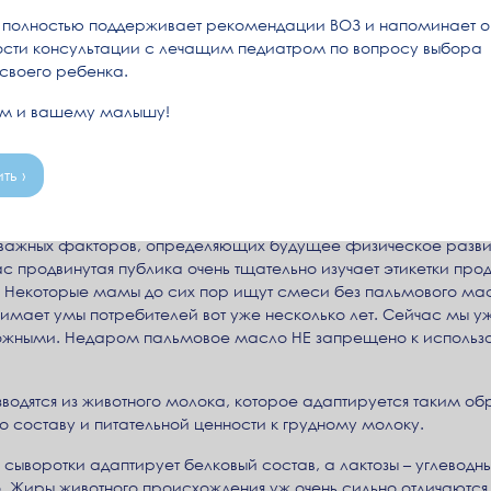
полностью поддерживает рекомендации ВОЗ и напоминает о
сти консультации с лечащим педиатром по вопросу выбора
 своего ребенка.
ам и вашему малышу!
ть ›
 пальмовый олеин в молочных смесях.
 важных факторов, определяющих будущее физическое развитие
с продвинутая публика очень тщательно изучает этикетки прод
 Некоторые мамы до сих пор ищут смеси без пальмового мас
мает умы потребителей вот уже несколько лет. Сейчас мы уж
жными. Недаром пальмовое масло НЕ запрещено к использов
одятся из животного молока, которое адаптируется таким обр
составу и питательной ценности к грудному молоку.
сыворотки адаптирует белковый состав, а лактозы – углевод
о. Жиры животного происхождения уж очень сильно отличаются