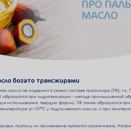
асло богато трансжирами
ое масло не содержит в своем составе трансжиры (ТЖ), т.к. 
 ТЖ образуются при гидрогенизации - методе промышленной о
для использования, твердую форму. ТЖ также образуются при
температуре от 107⁰С у подсолнечного масла, и при темпера
доровья, поэтому их применение пытаются ограничивать. Нап