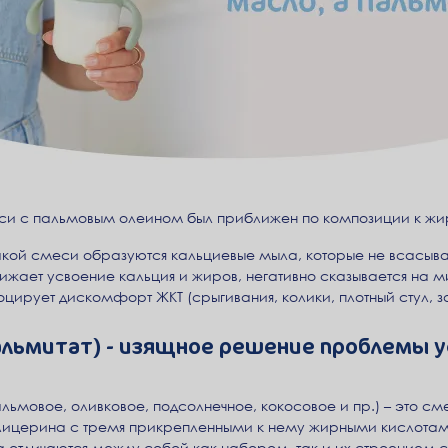
си с пальмовым олеином был приближен по композиции к жи
акой смеси образуются кальциевые мыла, которые не всасываю
снижает усвоение кальция и жиров, негативно сказывается на 
воцирует дискомфорт ЖКТ (срыгивания, колики, плотный стул, з
альмитат) - изящное решение проблемы у
ьмовое, оливковое, подсолнечное, кокосовое и пр.) – это см
глицерина с тремя прикрепленными к нему жирными кислотам
 отличаются между собой как набором, так и их строением с