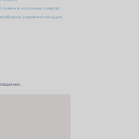
 олеин в молочных смесях
проблемы усвоения кальция
трашилки.