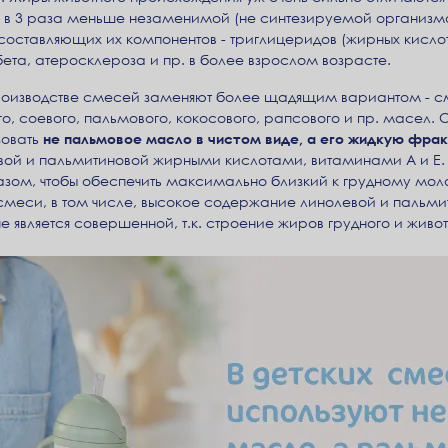
 в 3 раза меньше незаменимой (не синтезируемой организмо
составляющих их компонентов - триглицеридов (жирных кислот
ета, атеросклероза и пр. в более взрослом возрасте.
роизводстве смесей заменяют более щадящим вариантом - с
, соевого, пальмового, кокосового, рапсового и пр. масел. С 7
зовать
не пальмовое масло в чистом виде, а его жидкую фра
вой и пальмитиновой жирными кислотами, витаминами А и Е.
зом, чтобы обеспечить максимально близкий к грудному моло
меси, в том числе, высокое содержание линолевой и пальмит
е является совершенной, т.к. строение жиров грудного и живо