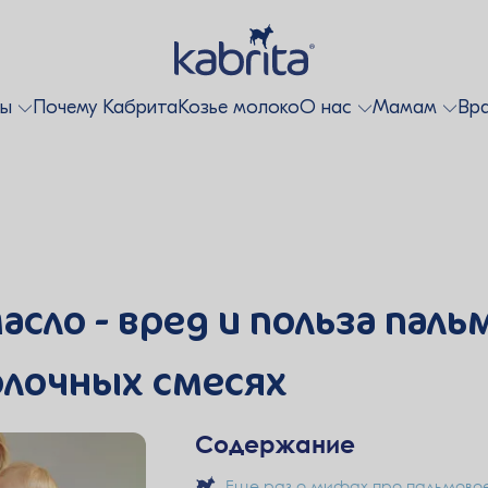
ты
Почему Кабрита
Козье молоко
О нас
Мамам
Вр
асло - вред и польза паль
олочных смесях
Содержание
Еще раз о мифах про пальмово