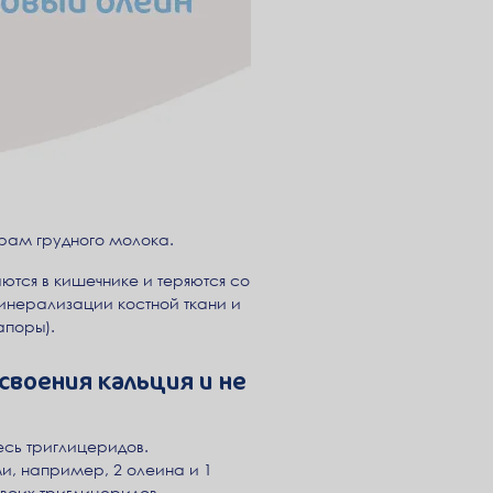
рам грудного молока.
тся в кишечнике и теряются со
минерализации костной ткани и
апоры).
своения кальция и не
есь триглицеридов.
и, например, 2 олеина и 1
воих триглицеридов.