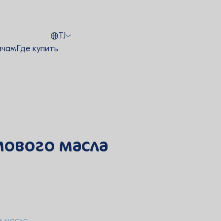
TJ
ачам
Где купить
мового масла
е масло