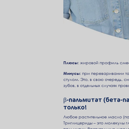
Плюсы
: жировой профиль сме
Минусы
: при переваривании т
стулом. Это, в свою очередь, 
зубов, в отдельных случаях про
β-пальмитат (бета-п
только!
Любое растительное масло (пал
Триглицериды – это молекулы 
пальмитин. Растительные масла