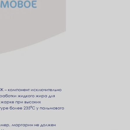
ТЖ – компонент исключительно
бработки жидкого жира для
 жарке при высоких
туре более 235⁰С у пальмового
ример, маргарин не должен