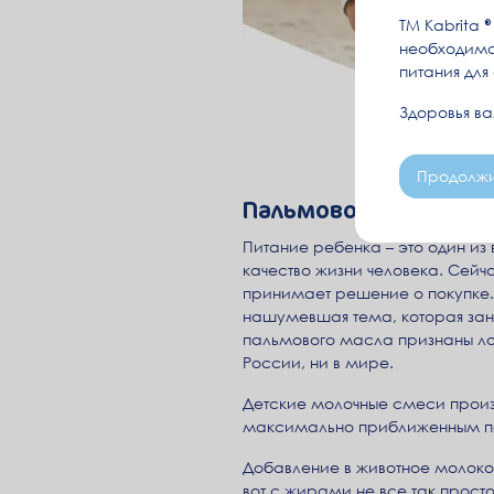
ТМ Kabrita
необходимо
питания для
Здоровья в
Продолжи
Пальмовое масло или
Питание ребенка – это один из
качество жизни человека. Сейча
принимает решение о покупке.
нашумевшая тема, которая зани
пальмового масла признаны ло
России, ни в мире.
Детские молочные смеси произв
максимально приближенным по 
Добавление в животное молоко 
вот с жирами не все так прост