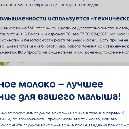
а, поэтому это невредно для сердца и сосудов.
омышленности используется «техническо
енности любой страны существуют достаточно жесткие станд
тов питания. В России и странах ТС это ТР ТС 024/2011 на ма
к качеству и безопасности растительных масел. Есть примен
р, для изготовления биотоплива. Такого понятия как
«техническ
кументах ВОЗ
просто не существует и уж, конечно, такое не ис
ное молоко – лучшее
ние для вашего малыша!
ндует сохранять грудное вскармливание в течение первых 6
ни и, по возможности, продолжать его так долго, как это
Сохраняйте грудное вскармливание после введения прикорма