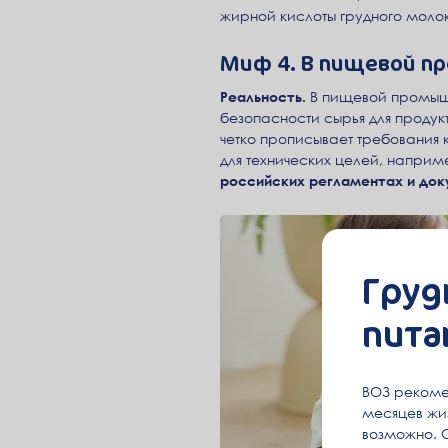
жирной кислоты грудного молок
Миф 4. В пищевой пр
Реальность.
В пищевой промышл
безопасности сырья для продук
четко прописывает требования 
для технических целей, наприме
российских регламентах и до
Груд
пита
ВОЗ рекоме
месяцев жиз
возможно. 