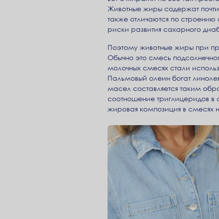
Животные жиры содержат почти
также отличаются по строению 
риски развития сахарного диаб
Поэтому животные жиры при п
Обычно это смесь подсолнечного
молочных смесях стали исполь
Пальмовый олеин богат линоле
масел составляется таким обра
соотношение триглицеридов в с
жировая композиция в смесях н