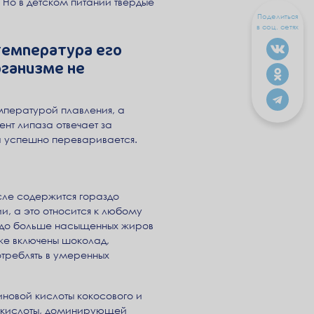
. Но в детском питании твердые
Поделиться
в соц. сетях
 температура его
рганизме не
мпературой плавления, а
нт липаза отвечает за
а успешно переваривается.
сле содержится гораздо
и, а это относится к любому
аздо больше насыщенных жиров
кже включены шоколад,
отреблять в умеренных
иновой кислоты кокосового и
й кислоты, доминирующей