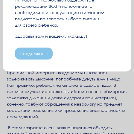
согласовывать поведение в семье, чтобы никто не делал
рекомендации ВОЗ и напоминает о
приятные исключения, которые на самом деле приносят
необходимости консультации с лечащим
только вред ребенку.
педиатром по вопросу выбора питания
Именно в этом возрасте малыш окончательно
для своего ребенка.
формирует свое поведение. Многие дети впервые
Здоровья вам и вашему малышу!
сталкиваются с эффектом «уравниловки» в садике.
Это стресс, с которым малышу очень сложно
справиться без поддержки взрослых. Если родители в
Продолжить ›
более раннем возрасте не побороли истерики, то они
скорее всего войдут в привычку.
При сильной истерике, когда малыш начинает
задерживать дыхание, попробуйте дунуть ему в лицо.
Как правило, ребенок на автомате сделает вдох. В
тяжелых случаях истерики (выгибание спины, обмороки,
задержка дыхания и даже судороги при истерике),
конечно, требуют обращения к неврологу на предмет
коррекции поведения или проведения диагностических
исследований.
В этом возрасте очень важно научиться обходить
стороной ситуации, вызывающие истерики. Здорового