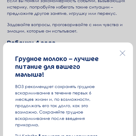
Если вы поняли закономерность событий, вызывающих
истерику, попробуйте избегать такие ситуации –
предложите другое занятие, игрушку или перекус.
Задавайте вопросы, проговаривайте с ним чувства и
эмоции, которые он испытывает.
Ребенку 4 года
Грудное молоко – лучшее
питание для вашего
малыша!
ВОЗ рекомендует сохранять грудное
вскармливание в течение первых 6
месяцев жизни и, по возможности,
продолжать его так долго, как это
возможно. Сохраняйте грудное
В этом возрасте малыш достигает высшего пилотажа в
вскармливание после введения
мастерстве манипулирования мамой и особенно
прикорма.
бабушкой. В этом возрасте особенно важно
ТМ Kabrita
полностью поддерживает