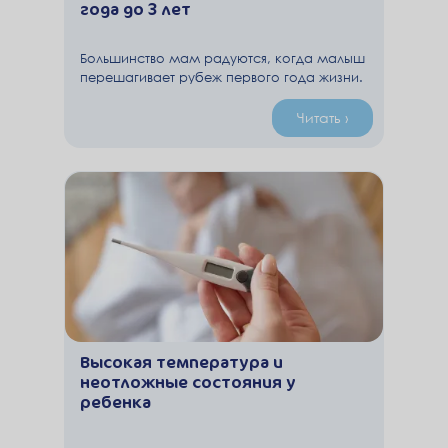
года до 3 лет
Большинство мам радуются, когда малыш
перешагивает рубеж первого года жизни.
Малыш растет, каждый день с ним
становится все интереснее общаться, у
Читать ›
мамы высвобождается немного больше
времени на себя. И уж точно одной
заботой становится меньше – малыш
переходит на взрослый стол. Ведь все так
просто – кроха уже хорошо жует,
уверенно держит ложку и очень любит
пюре с котлетами и вообще все с
семейного стола.
Высокая температура и
неотложные состояния у
ребенка