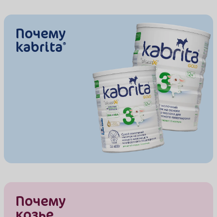
Почему
kabrita
®
Почему
козье