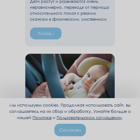
Дети растут и развиваются очень
неравномерно, переходя от периода
относительного покоя к резким
скачкам в физическом, умственном
и психическом развитии. В период
таких скачков у ребенка особенно
Читать ›
активно формируются новые
нейронные связи. Нейронные связи –
это основа развития и обучения, а
также формирования навыков и
умений. Интенсивное увеличение
нейронных связей резко меняет
картину и восприятие окружающего
мира - малышу приходится
справляться с огромными потоками
новых эмоций и информации.
Мы используем cookies. Продолжая использовать сайт, вы
соглашаетесь на их сбор и обработку. Узнайте больше о
нашей
Политике
и
Пользовательском соглашении
.
Новорожденный в машине,
Согласен
как выбрать детское кресло