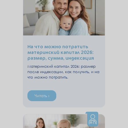
На что можно потратить
материнский капитал 2026:
размер, сумма, индексация
маткапитал на первого
Материнский капитал 2026: размер
ребенка, ипотеку – как
после индексации, как получить, и на
получить в Москве
что можно потратить.
Читать ›