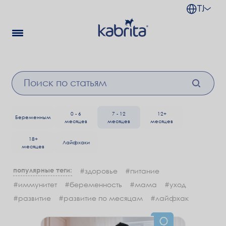
TJ
0 - 6
7 - 12
12+
Беременным
месяцев
месяцев
месяцев
18+
Лайфхаки
месяцев
популярные теги:
#здоровье
#питание
#иммунитет
#беременность
#мама
#уход
#развитие
#развитие по месяцам
#лайфхак