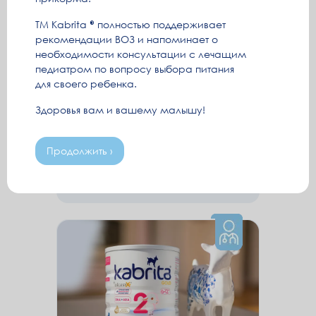
ТМ Kabrita
полностью поддерживает
рекомендации ВОЗ и напоминает о
Отказ от еды в год: почему
необходимости консультации с лечащим
ребенок стал хуже есть
педиатром по вопросу выбора питания
после года и что делать
для своего ребенка.
Ребёнок после года вдруг стал есть
Здоровья вам и вашему малышу!
меньше? Это норма. Разбираем
причины и даём 8 советов педиатров.
Продолжить ›
Читать ›