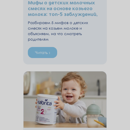
Мифы о детских молочных
смесях на основе козьего
молока: топ-5 заблуждений,
которые разбирают
Разбираем 5 мифов о детских
эксперты для родителей
смесях на козьем молоке и
объясняем, на что смотреть
родителям
Читать ›