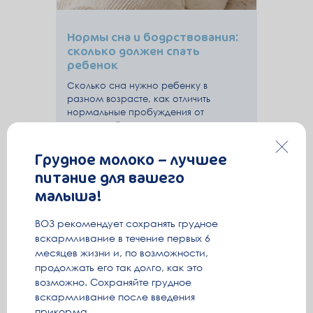
Нормы сна и бодрствования:
сколько должен спать
ребенок
Сколько сна нужно ребенку в
разном возрасте, как отличить
нормальные пробуждения от
нарушений и что помогает выстроить
здоровый режим сна — объясняет
врач-педиатр.
Грудное молоко – лучшее
Читать ›
питание для вашего
малыша!
ВОЗ рекомендует сохранять грудное
вскармливание в течение первых 6
месяцев жизни и, по возможности,
продолжать его так долго, как это
возможно. Сохраняйте грудное
вскармливание после введения
прикорма.