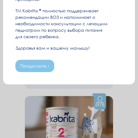
ТМ Kabrita
полностью поддерживает
рекомендации ВОЗ и напоминает о
Нормы прибавки веса у
необходимости консультации с лечащим
новорожденных: норма
педиатром по вопросу выбора питания
набора веса новорожденного
для своего ребенка.
Нормы прибавки веса у
Здоровья вам и вашему малышу!
новорождённых по месяцам: таблица
ВОЗ, советы неонатолога и когда
стоит беспокоиться.
Продолжить ›
Читать ›