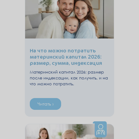
На что можно потратить
материнский капитал 2026:
размер, сумма, индексация
маткапитал на первого
Материнский капитал 2026: размер
ребенка, ипотеку – как
после индексации, как получить, и на
получить в Москве
что можно потратить.
Читать ›