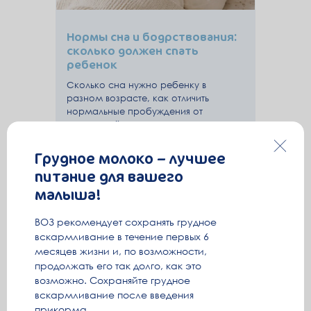
Нормы сна и бодрствования:
сколько должен спать
ребенок
Сколько сна нужно ребенку в
разном возрасте, как отличить
нормальные пробуждения от
нарушений и что помогает выстроить
здоровый режим сна — объясняет
врач-педиатр.
Грудное молоко – лучшее
Читать ›
питание для вашего
малыша!
ВОЗ рекомендует сохранять грудное
вскармливание в течение первых 6
месяцев жизни и, по возможности,
продолжать его так долго, как это
возможно. Сохраняйте грудное
вскармливание после введения
прикорма.