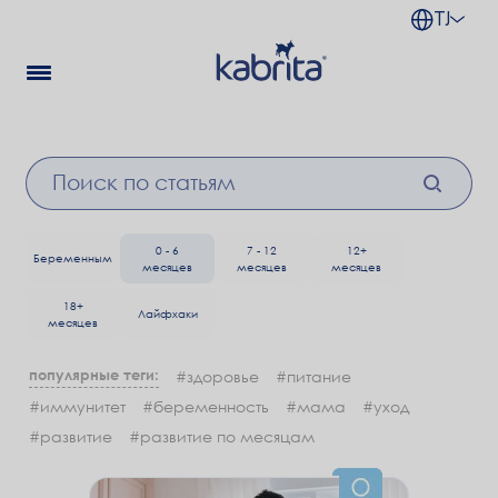
TJ
0 - 6
7 - 12
12+
Беременным
месяцев
месяцев
месяцев
18+
Лайфхаки
месяцев
популярные теги:
#здоровье
#питание
#иммунитет
#беременность
#мама
#уход
#развитие
#развитие по месяцам